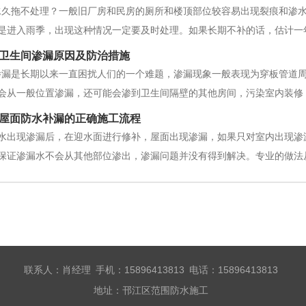
水久拖不处理？一般旧厂房和民房的厕所和楼顶部位较容易出现裂痕和渗
是进入雨季，出现这种情况一定要及时处理。如果长期不补的话，估计一
也比较大。图方便，贪便宜，找路边“补漏族”？进入雨季，大街上一些流
卫生间渗漏原因及防治措施
的，要请防水补漏维修公司处
渗漏是长期以来一直困扰人们的一个难题，渗漏现象一般表现为穿板管道
会从一般位置渗漏，还可能会渗到卫生间隔壁的其他房间，污染室内装修
的原因1.1 设计问题(1)卫生间地面及四周没有采取防水措施。(2)穿板
屋面防水补漏的正确施工流程
减料，粗制滥造
水出现渗漏后，在迎水面进行修补，屋面出现渗漏，如果只对室内出现渗
保证渗漏水不会从其他部位渗出，渗漏问题并没有得到解决。专业的做法
用与防水层相容的材料修补，以前没有用完的材料别用来修补渗漏防水层
联系人：肖经理 手机：15896413813 电话：15896413813
地址：邗江区范围防水施工