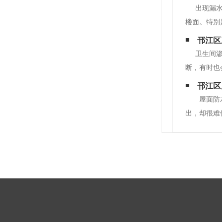
出现漏
楼面。特别
体的危害性
邗江区
雨天有漏水
卫生间
断，有时也
卫生间漏水
邗江区
要求，偷工
屋面防
出，却很难
翻修。 使
性要求