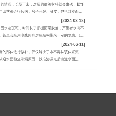
水的情况，长期下去，房屋的建筑材料就会生锈，损坏
年四季都会很烦恼，房子开裂、脱皮，包括对楼面整
动的“补漏族”开始活跃起来，一旦发现建筑物有裂痕或
[2024-03-18]
周围水迹斑斑，时间长了顶棚面层脱落，严重者水滴不
，甚至会给用电线路和房屋结构带来一定的隐患。1
管道要求不明确等。1.2施工问题不按设计文件或施工规范
[2024-06-11]
漏的部位进行修补，仅仅解决了水不再从该位置流
从迎水面检查渗漏原因，找准渗漏点后由迎水面进行
。修补层与原防水层不能很好结合，达不到防水整体